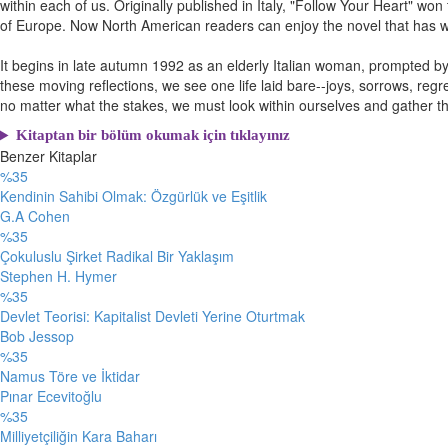
within each of us. Originally published in Italy, "Follow Your Heart" wo
of Europe. Now North American readers can enjoy the novel that has w
It begins in late autumn 1992 as an elderly Italian woman, prompted by
these moving reflections, we see one life laid bare--joys, sorrows, re
no matter what the stakes, we must look within ourselves and gather th
Kitaptan bir bölüm okumak için tıklayınız
Benzer Kitaplar
%35
Kendinin Sahibi Olmak: Özgürlük ve Eşitlik
G.A Cohen
%35
Çokuluslu Şirket Radikal Bir Yaklaşım
Stephen H. Hymer
%35
Devlet Teorisi: Kapitalist Devleti Yerine Oturtmak
Bob Jessop
%35
Namus Töre ve İktidar
Pınar Ecevitoğlu
%35
Milliyetçiliğin Kara Baharı