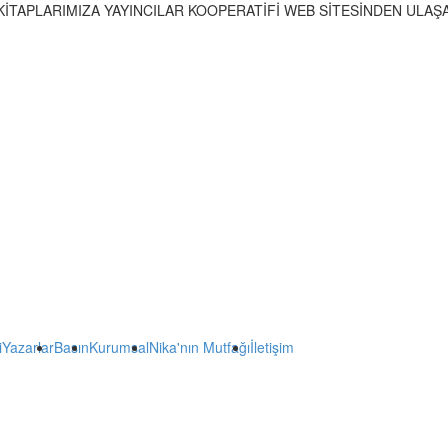
İTAPLARIMIZA YAYINCILAR KOOPERATİFİ WEB SİTESİNDEN ULAŞAB
(current)
i
Yazarlar
Basın
Kurumsal
Nika'nın Mutfağı
İletişim