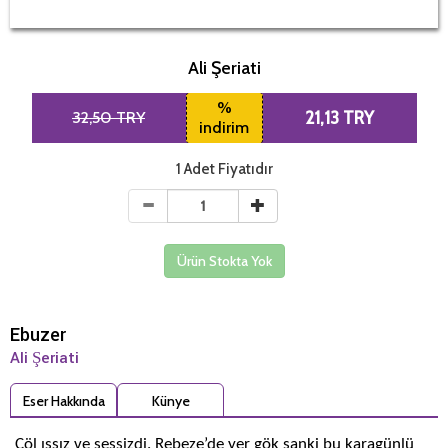
Ali Şeriati
%
32,50 TRY
21,13 TRY
indirim
1 Adet Fiyatıdır
Ürün Stokta Yok
Ebuzer
Ali Şeriati
Eser Hakkında
Künye
Çöl ıssız ve sessizdi. Rebeze’de yer gök sanki bu karagünlü