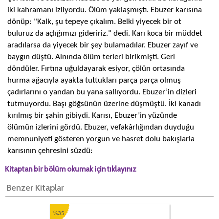
iki kahramanı izliyordu. Ölüm yaklaşmıştı. Ebuzer karısına
dönüp: "Kalk, şu tepeye çıkalım. Belki yiyecek bir ot
buluruz da açlığımızı gideririz." dedi. Karı koca bir müddet
aradılarsa da yiyecek bir şey bulamadılar. Ebuzer zayıf ve
baygın düştü. Alnında ölüm terleri birikmişti. Geri
döndüler. Fırtına uğuldayarak esiyor, çölün ortasında
hurma ağacıyla ayakta tuttukları parça parça olmuş
çadırlarını o yandan bu yana sallıyordu. Ebuzer’in dizleri
tutmuyordu. Başı göğsünün üzerine düşmüştü. İki kanadı
kırılmış bir şahin gibiydi. Karısı, Ebuzer’in yüzünde
ölümün izlerini gördü. Ebuzer, vefakârlığından duyduğu
memnuniyeti gösteren yorgun ve hasret dolu bakışlarla
karısının çehresini süzdü:
Kitaptan bir bölüm okumak için tıklayınız
Benzer Kitaplar
%35