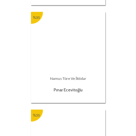
%35
Namus Töre Ve İktidar
Pınar Ecevitoğlu
%35