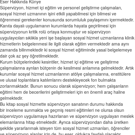
Eser Hakkında
Künye
Süpervizyon, hizmet içi eğitim ve personel geliştirme çalışmaları,
sosyal hizmet uzmanının işini etkili yapabilmesi için bilmesi ve
öğrenmesi gerekenler konusunda sorumluluk paylaşımını içermektedir.
Kanıta dayalı uygulamanın kurumlarda hayata geçirilmesi için
süpervizyonun kritik rolü ortaya konmuştur ve süpervizyon
uygulayıcıları sıklıkla yeni işe başlayan sosyal hizmet uzmanlarına klinik
hizmetlerin belgelenmesi ile ilgili olarak eğitim vermektedir ama aynı
zamanda bilinmektedir ki sosyal hizmet eğitiminde yasal belgelemeye
dair çok az şey öğretilmektedir.
Kurum bütçelerindeki kesintiler, hizmet içi eğitime ve geliştirme
çalışmalarına ayrılan bütçenin de kesilmesi anlamına gelmektedir. Artık
kurumlar sosyal hizmet uzmanlarının atölye çalışmalarına, enstitülere
ve ulusal toplantılara katılımlarını destekleyecek fon bulmakta
zorlanmaktadır. Bunun sonucu olarak süpervizyon; hem çalışanların
eğitimi hem de becerilerini geliştirmeleri için en önemli araç haline
gelmektedir.
Bu kitap sosyal hizmette süpervizyon sanatının durumu hakkında
bir inceleme sunmakta ve geçmiş resmi eğitimleri ne olursa olsun
süpervizyon uygulamaya hazırlanan ve süpervizyon uygulayan meslek
elemanlarına hitap etmektedir. Ayrıca süpervizyondan daha üretken
şekilde yararlanmak isteyen tüm sosyal hizmet uzmanları, öğrenciler
ve süpervizyon alanlar için de, bu eser, oldukça faydalı olacaktır.