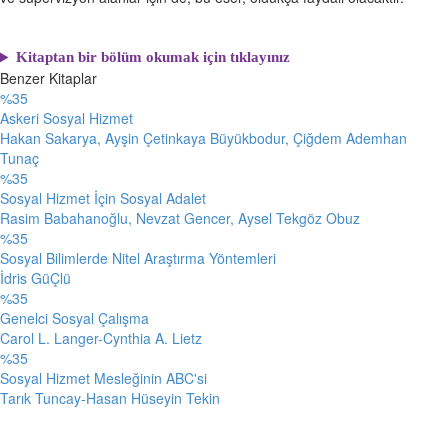
Kitaptan bir bölüm okumak için tıklayınız
Benzer Kitaplar
%35
Askeri Sosyal Hizmet
Hakan Sakarya, Ayşin Çetinkaya Büyükbodur, Çiğdem Ademhan
Tunaç
%35
Sosyal Hizmet İçin Sosyal Adalet
Rasim Babahanoğlu, Nevzat Gencer, Aysel Tekgöz Obuz
%35
Sosyal Bilimlerde Nitel Araştırma Yöntemleri
İdris GüÇlü
%35
Genelci Sosyal Çalışma
Carol L. Langer-Cynthia A. Lietz
%35
Sosyal Hizmet Mesleğinin ABC'si
Tarık Tuncay-Hasan Hüseyin Tekin