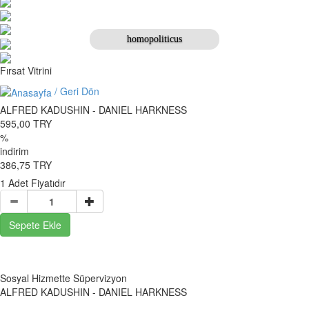
homopoliticus
Previous
Next
Fırsat Vitrini
/ Geri Dön
ALFRED KADUSHIN - DANIEL HARKNESS
595,00 TRY
%
indirim
386,75 TRY
1 Adet Fiyatıdır
Sepete Ekle
Sosyal Hizmette Süpervizyon
ALFRED KADUSHIN - DANIEL HARKNESS