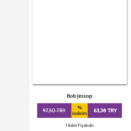
Bob Jessop
%
63,38 TRY
97,50 TRY
indirim
1 Adet Fiyatıdır