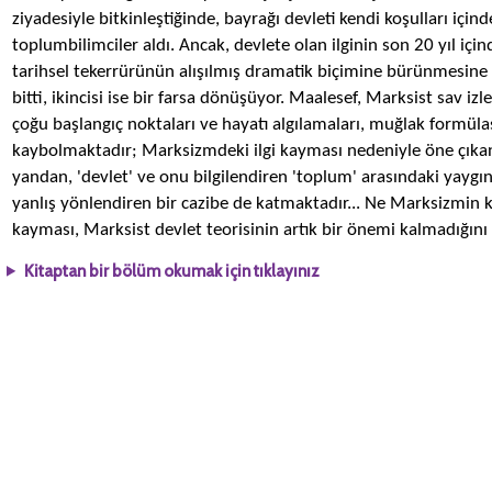
ziyadesiyle bitkinleştiğinde, bayrağı devleti kendi koşulları için
toplumbilimciler aldı. Ancak, devlete olan ilginin son 20 yıl içi
tarihsel tekerrürünün alışılmış dramatik biçimine bürünmesine ş
bitti, ikincisi ise bir farsa dönüşüyor. Maalesef, Marksist sav i
çoğu başlangıç noktaları ve hayatı algılamaları, muğlak formü
kaybolmaktadır; Marksizmdeki ilgi kayması nedeniyle öne çıkan te
yandan, 'devlet' ve onu bilgilendiren 'toplum' arasındaki yayg
yanlış yönlendiren bir cazibe de katmaktadır... Ne Marksizmin k
kayması, Marksist devlet teorisinin artık bir önemi kalmadığını
Kitaptan bir bölüm okumak için tıklayınız