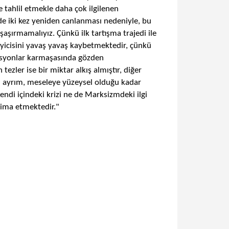
de tahlil etmekle daha çok ilgilenen
nde iki kez yeniden canlanması nedeniyle, bu
aşırmamalıyız. Çünkü ilk tartışma trajedi ile
zleyicisini yavaş yavaş kaybetmektedir, çünkü
lasyonlar karmaşasında gözden
zler ise bir miktar alkış almıştır, diğer
ın ayrım, meseleye yüzeysel olduğu kadar
endi içindeki krizi ne de Marksizmdeki ilgi
 ima etmektedir."