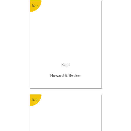
%35
Kanıt
Howard S. Becker
%35