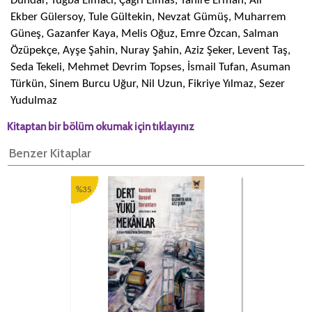
Dündar, Tuğba Elmacı, Çağrı Elmas, Tahire Erman, Ali
Ekber Gülersoy, Tule Gültekin, Nevzat Gümüş, Muharrem
Güneş, Gazanfer Kaya, Melis Oğuz, Emre Özcan, Salman
Özüpekçe, Ayşe Şahin, Nuray Şahin, Aziz Şeker, Levent Taş,
Seda Tekeli, Mehmet Devrim Topses, İsmail Tufan, Asuman
Türkün, Sinem Burcu Uğur, Nil Uzun, Fikriye Yılmaz, Sezer
Yudulmaz
Kitaptan bir bölüm okumak için tıklayınız
Benzer Kitaplar
%35