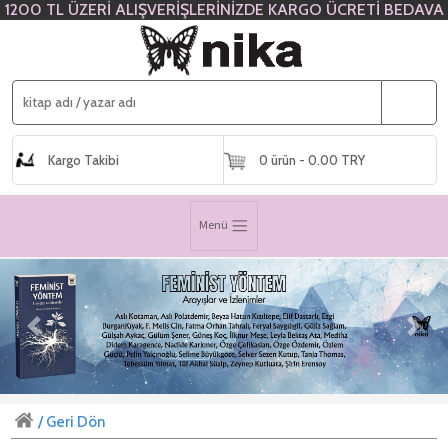
1200 TL ÜZERİ ALIŞVERİŞLERİNİZDE KARGO ÜCRETİ BEDAVA
Kargo Takibi
0 ürün - 0.00 TRY
Menü
Previous
Next
/ Geri Dön