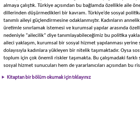
almaya çalıştık. Türkiye açısından bu bağlamda özellikle aile ön
dillerinden düşürmedikleri bir kavram. Türkiye’de sosyal politik
tanımlı aileyi güçlendirmesine odaklanmıştır. Kadınların annel
üretimle sınırlamak istemesi ve kurumsal yapılar arasında özel
nedeniyle “ailecilik” diye tanımlayabileceğimiz bu politika yakla
aileci yaklaşım, kurumsal bir sosyal hizmet yapılanması yerine
dolayısıyla kadınlara yükleyen bir nitelik taşımaktadır. Oysa sos
toplum için çok önemli riskler taşımakta. Bu çalışmadaki farkl
sosyal hizmet sunucuları hem de yararlanıcıları açısından bu risk
Kitaptan bir bölüm okumak için tıklayınız