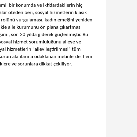
emli bir konumda ve iktidardakilerin hiç
alar öteden beri, sosyal hizmetlerin klasik
ik rolünü vurgulaması, kadın emeğini yeniden
likle aile kurumunu ön plana çıkartması
şımı, son 20 yılda giderek güçlenmiştir. Bu
 sosyal hizmet sorumluluğunu aileye ve
yal hizmetlerin “ailevileştirilmesi” tüm
ı sorun alanlarına odaklanan metinlerde, hem
lere ve sorunlara dikkat çekiliyor.