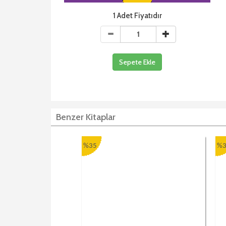
1 Adet Fiyatıdır
Sepete Ekle
Benzer Kitaplar
%35
%3