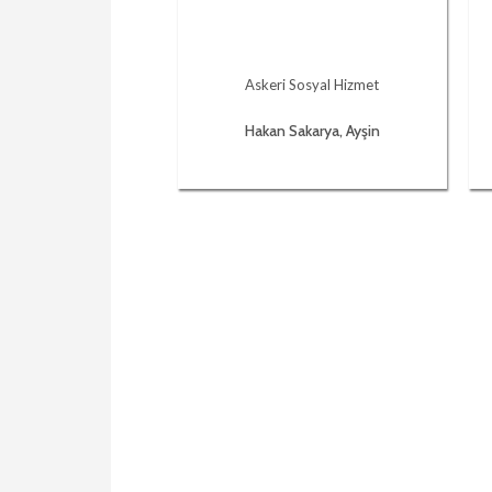
Askeri Sosyal Hizmet
Hakan Sakarya, Ayşin
Çetinkaya Büyükbodur,
Çiğdem Ademhan Tunaç