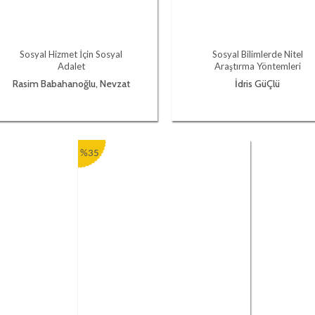
Sosyal Hizmet İçin Sosyal
Sosyal Bilimlerde Nitel
Adalet
Araştırma Yöntemleri
Rasim Babahanoğlu, Nevzat
İdris GüÇlü
Gencer, Aysel Tekgöz Obuz
%35