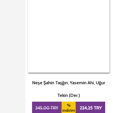
Neşe Şahin Taşğın, Yasemin Ahi, Uğur
Tekin (Der.)
%
224,25 TRY
345,00 TRY
indirim