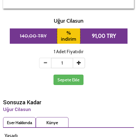
Uğur Cilasun
%
140,00 TRY
91,00 TRY
indirim
1 Adet Fiyatıdır
Sepete Ekle
Sonsuza Kadar
Uğur Cilasun
Eser Hakkında
Künye
Yaşadı