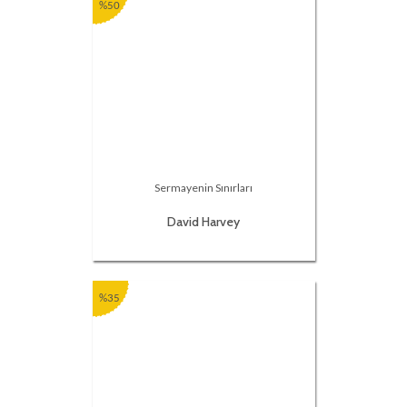
%50
Sermayenin Sınırları
David Harvey
%35