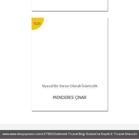
%35
Siyasal Bir Sorun Olarak İslamcılık
MENDERES ÇINAR
www.www.nikayayinevi.com.tr ETBİS Elektronik Ticaret Bilgi Sistemi'ne Kayıtlı E-Ticaret Sitesidir