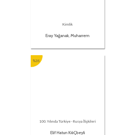
Kimlik
Eray Yağanak, Muharrem
AÇıkgÖz
%35
100. Yılında Türkiye - Rusya İlişkileri
Elif Hatun KılıÇbeyli